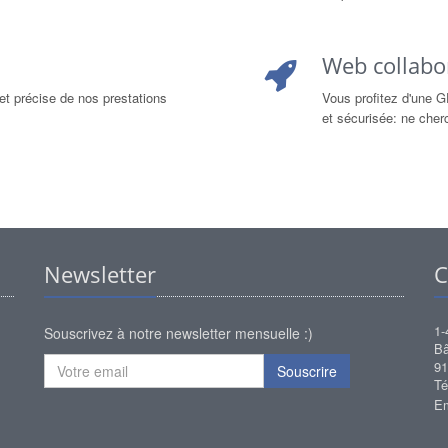
Web collabor
et précise de nos prestations
Vous profitez d'une G
et sécurisée: ne cher
Newsletter
C
1-
Souscrivez à notre newsletter mensuelle :)
Bâ
9
Souscrire
Té
Em