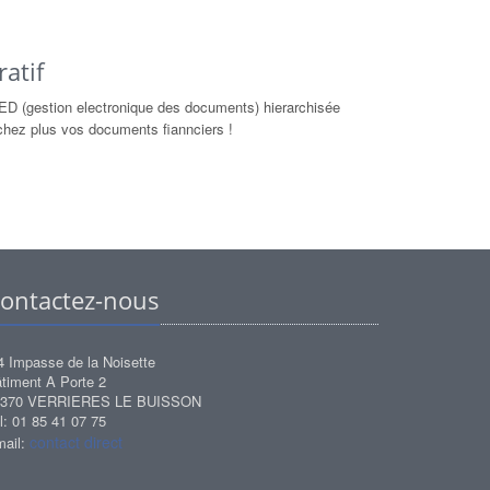
atif
ED (gestion electronique des documents) hierarchisée
chez plus vos documents fiannciers !
ontactez-nous
4 Impasse de la Noisette
timent A Porte 2
1370 VERRIERES LE BUISSON
l: 01 85 41 07 75
contact direct
ail: