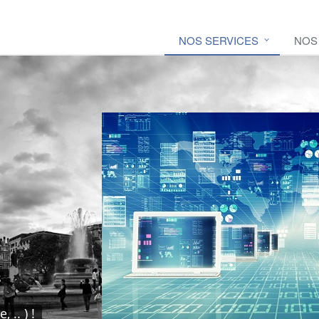
NOS SERVICES
NOS
s
 .. ) !